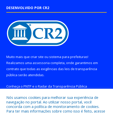
DESENVOLVIDO POR CR2
Muito mais que
criar site
ou
sistema para prefeituras
!
Realizamos uma
assessoria
completa, onde garantimos em
contrato que todas as exigências das
leis de transparência
pública
serão atendidas.
Conheça o
PNTP
e o
Radar da Transparência Pública
Nós usamos cookies para melhorar sua experiência de
navegação no portal. Ao utilizar nosso portal, você
concorda com a política de monitoramento de cookies.
Para ter mais informações sobre como isso é feito, acesse
Todos os direitos reservados a Prefeitura de Brejo Grande do