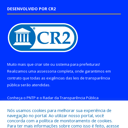
DESENVOLVIDO POR CR2
Muito mais que
criar site
ou
sistema para prefeituras
!
Realizamos uma
assessoria
completa, onde garantimos em
contrato que todas as exigências das
leis de transparência
pública
serão atendidas.
Conheça o
PNTP
e o
Radar da Transparência Pública
Nós usamos cookies para melhorar sua experiência de
navegação no portal. Ao utilizar nosso portal, você
concorda com a política de monitoramento de cookies.
Para ter mais informações sobre como isso é feito, acesse
Todos os direitos reservados a Prefeitura de Brejo Grande do