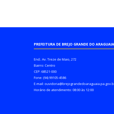
PREFEITURA DE BREJO GRANDE DO ARAGUAI
End.: Av. Treze de Maio, 272
Bairro: Centro
CEP: 68521-000
Fone: (94) 99105-4586
E-mail: ouvidoria@brejograndedoaraguaia.pa.gov.b
Horário de atendimento: 08:00 às 12:00