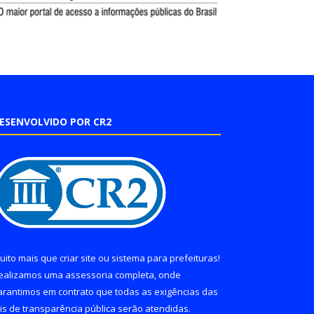
ESENVOLVIDO POR CR2
uito mais que
criar site
ou
sistema para prefeituras
!
ealizamos uma
assessoria
completa, onde
arantimos em contrato que todas as exigências das
eis de transparência pública
serão atendidas.