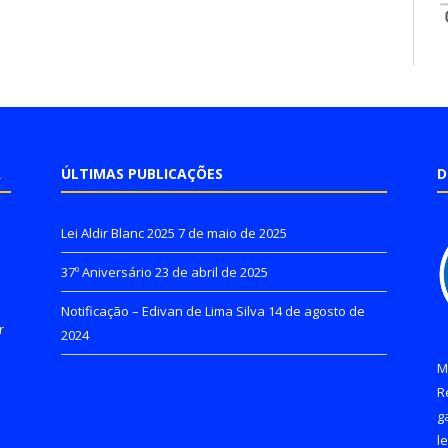
A
ÚLTIMAS PUBLICAÇÕES
D
Lei Aldir Blanc 2025
7 de maio de 2025
37º Aniversário
23 de abril de 2025
Notificação – Edivan de Lima Silva
14 de agosto de
r
2024
M
R
g
l