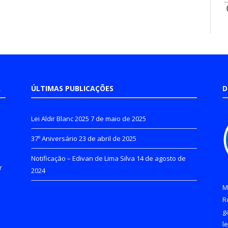
A
ÚLTIMAS PUBLICAÇÕES
D
Lei Aldir Blanc 2025
7 de maio de 2025
37º Aniversário
23 de abril de 2025
Notificação – Edivan de Lima Silva
14 de agosto de
r
2024
M
R
g
l