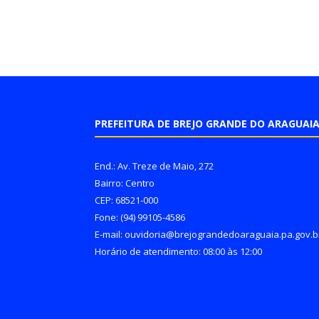
PREFEITURA DE BREJO GRANDE DO ARAGUAI
End.: Av. Treze de Maio, 272
Bairro: Centro
CEP: 68521-000
Fone: (94) 99105-4586
E-mail: ouvidoria@brejograndedoaraguaia.pa.gov.b
Horário de atendimento: 08:00 às 12:00