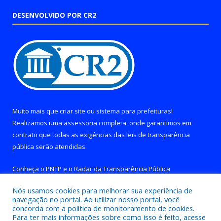
DESENVOLVIDO POR CR2
Muito mais que
criar site
ou
sistema para prefeituras
!
Realizamos uma
assessoria
completa, onde garantimos em
contrato que todas as exigências das
leis de transparência
pública
serão atendidas.
Conheça o
PNTP
e o
Radar da Transparência Pública
Nós usamos cookies para melhorar sua experiência de
navegação no portal. Ao utilizar nosso portal, você
concorda com a política de monitoramento de cookies.
Para ter mais informações sobre como isso é feito, acesse
Todos os direitos reservados a Prefeitura de Brejo Grande do