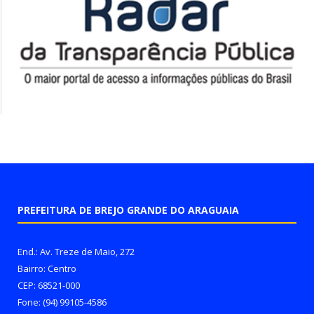
PREFEITURA DE BREJO GRANDE DO ARAGUAIA
End.: Av. Treze de Maio, 272
Bairro: Centro
CEP: 68521-000
Fone: (94) 99105-4586