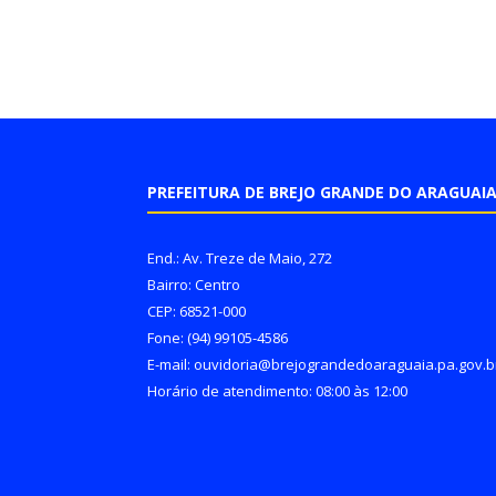
PREFEITURA DE BREJO GRANDE DO ARAGUAI
End.: Av. Treze de Maio, 272
Bairro: Centro
CEP: 68521-000
Fone: (94) 99105-4586
E-mail: ouvidoria@brejograndedoaraguaia.pa.gov.b
Horário de atendimento: 08:00 às 12:00