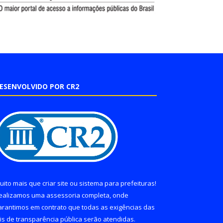
ESENVOLVIDO POR CR2
uito mais que
criar site
ou
sistema para prefeituras
!
ealizamos uma
assessoria
completa, onde
arantimos em contrato que todas as exigências das
eis de transparência pública
serão atendidas.