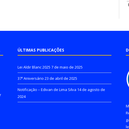
A
ÚLTIMAS PUBLICAÇÕES
D
Lei Aldir Blanc 2025
7 de maio de 2025
37º Aniversário
23 de abril de 2025
Notificação – Edivan de Lima Silva
14 de agosto de
r
2024
M
R
g
l