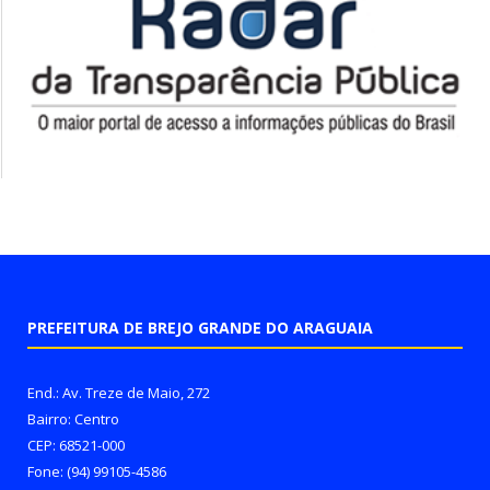
PREFEITURA DE BREJO GRANDE DO ARAGUAIA
End.: Av. Treze de Maio, 272
Bairro: Centro
CEP: 68521-000
Fone: (94) 99105-4586