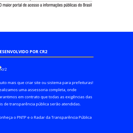
ESENVOLVIDO POR CR2
uito mais que
criar site
ou
sistema para prefeituras
!
ealizamos uma
assessoria
completa, onde
arantimos em contrato que todas as exigências das
eis de transparência pública
serão atendidas.
onheça o
PNTP
e o
Radar da Transparência Pública