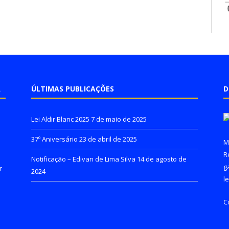
A
ÚLTIMAS PUBLICAÇÕES
D
Lei Aldir Blanc 2025
7 de maio de 2025
37º Aniversário
23 de abril de 2025
M
R
Notificação – Edivan de Lima Silva
14 de agosto de
g
r
2024
l
C