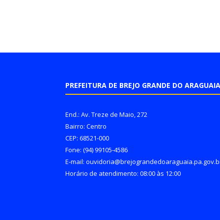
PREFEITURA DE BREJO GRANDE DO ARAGUAI
End.: Av. Treze de Maio, 272
Bairro: Centro
CEP: 68521-000
Fone: (94) 99105-4586
E-mail: ouvidoria@brejograndedoaraguaia.pa.gov.b
Horário de atendimento: 08:00 às 12:00