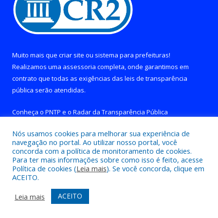
Muito mais que
criar site
ou
sistema para prefeituras
!
Realizamos uma
assessoria
completa, onde garantimos em
contrato que todas as exigências das
leis de transparência
pública
serão atendidas.
Conheça o
PNTP
e o
Radar da Transparência Pública
Nós usamos cookies para melhorar sua experiência de
navegação no portal. Ao utilizar nosso portal, você
concorda com a política de monitoramento de cookies.
Para ter mais informações sobre como isso é feito, acesse
Todos os direitos reservados a Prefeitura de Brejo Grande do
Política de cookies (
Leia mais
). Se você concorda, clique em
Araguaia.
ACEITO.
Mapa do Site
Acessar Área Administrativa
ACEITO
Leia mais
Acessar Webmail