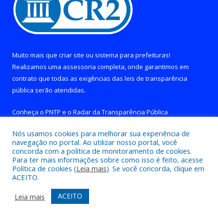
Muito mais que
criar site
ou
sistema para prefeituras
!
Realizamos uma
assessoria
completa, onde garantimos em
contrato que todas as exigências das
leis de transparência
pública
serão atendidas.
Conheça o
PNTP
e o
Radar da Transparência Pública
Nós usamos cookies para melhorar sua experiência de
navegação no portal. Ao utilizar nosso portal, você
concorda com a política de monitoramento de cookies.
Para ter mais informações sobre como isso é feito, acesse
Todos os direitos reservados a Prefeitura de Brejo Grande do
Política de cookies (
Leia mais
). Se você concorda, clique em
Araguaia.
ACEITO.
Mapa do Site
Acessar Área Administrativa
ACEITO
Leia mais
Acessar Webmail