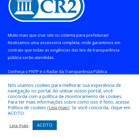
Muito mais que
criar site
ou
sistema para prefeituras
!
Realizamos uma
assessoria
completa, onde garantimos em
contrato que todas as exigências das
leis de transparência
pública
serão atendidas.
Conheça o
PNTP
e o
Radar da Transparência Pública
Nós usamos cookies para melhorar sua experiência de
navegação no portal. Ao utilizar nosso portal, você
concorda com a política de monitoramento de cookies.
Para ter mais informações sobre como isso é feito, acesse
Todos os direitos reservados a Prefeitura de Brejo Grande do
Política de cookies (
Leia mais
). Se você concorda, clique em
Araguaia.
ACEITO.
Mapa do Site
Acessar Área Administrativa
ACEITO
Leia mais
Acessar Webmail