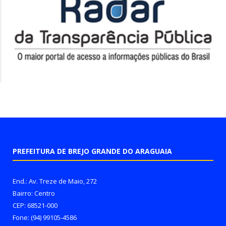
PREFEITURA DE BREJO GRANDE DO ARAGUAIA
End.: Av. Treze de Maio, 272
Bairro: Centro
CEP: 68521-000
Fone: (94) 99105-4586