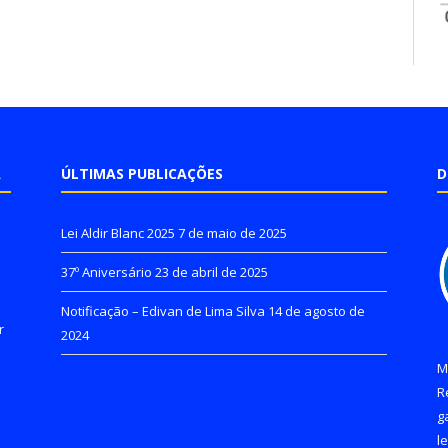
A
ÚLTIMAS PUBLICAÇÕES
D
Lei Aldir Blanc 2025
7 de maio de 2025
37º Aniversário
23 de abril de 2025
Notificação – Edivan de Lima Silva
14 de agosto de
r
2024
M
R
g
l