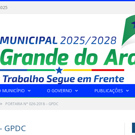
2025
 MUNICÍPIO
O GOVERNO
PUBLICAÇÕES
»
PORTARIA N° 026-2018 – GPDC
 – GPDC