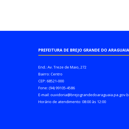
PREFEITURA DE BREJO GRANDE DO ARAGUAI
End.: Av. Treze de Maio, 272
Bairro: Centro
CEP: 68521-000
Fone: (94) 99105-4586
E-mail: ouvidoria@brejograndedoaraguaia.pa.gov.b
Horário de atendimento: 08:00 às 12:00