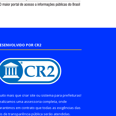
ESENVOLVIDO POR CR2
uito mais que
criar site
ou
sistema para prefeituras
!
ealizamos uma
assessoria
completa, onde
arantimos em contrato que todas as exigências das
eis de transparência pública
serão atendidas.