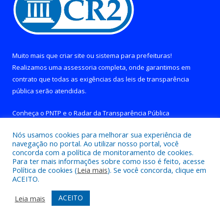
Muito mais que
criar site
ou
sistema para prefeituras
!
Realizamos uma
assessoria
completa, onde garantimos em
contrato que todas as exigências das
leis de transparência
pública
serão atendidas.
Conheça o
PNTP
e o
Radar da Transparência Pública
Nós usamos cookies para melhorar sua experiência de
navegação no portal. Ao utilizar nosso portal, você
concorda com a política de monitoramento de cookies.
Para ter mais informações sobre como isso é feito, acesse
Todos os direitos reservados a Prefeitura de Brejo Grande do
Política de cookies (
Leia mais
). Se você concorda, clique em
Araguaia.
ACEITO.
Mapa do Site
Acessar Área Administrativa
ACEITO
Leia mais
Acessar Webmail