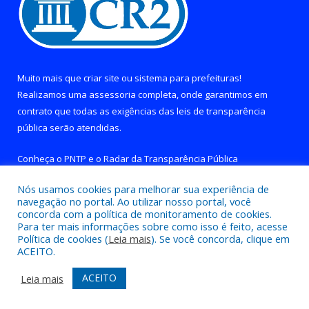
Muito mais que
criar site
ou
sistema para prefeituras
!
Realizamos uma
assessoria
completa, onde garantimos em
contrato que todas as exigências das
leis de transparência
pública
serão atendidas.
Conheça o
PNTP
e o
Radar da Transparência Pública
Nós usamos cookies para melhorar sua experiência de
navegação no portal. Ao utilizar nosso portal, você
concorda com a política de monitoramento de cookies.
Para ter mais informações sobre como isso é feito, acesse
Todos os direitos reservados a Prefeitura de Brejo Grande do
Política de cookies (
Leia mais
). Se você concorda, clique em
Araguaia.
ACEITO.
Mapa do Site
Acessar Área Administrativa
ACEITO
Leia mais
Acessar Webmail