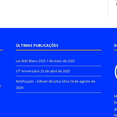
A
ÚLTIMAS PUBLICAÇÕES
D
Lei Aldir Blanc 2025
7 de maio de 2025
37º Aniversário
23 de abril de 2025
Notificação – Edivan de Lima Silva
14 de agosto de
r
2024
M
R
g
l