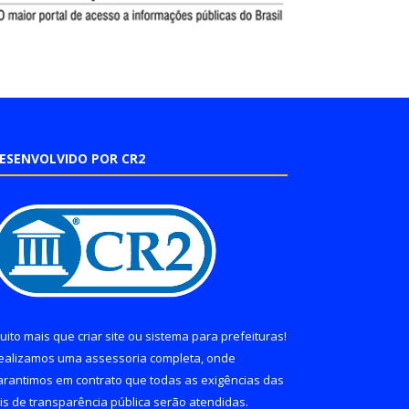
ESENVOLVIDO POR CR2
uito mais que
criar site
ou
sistema para prefeituras
!
ealizamos uma
assessoria
completa, onde
arantimos em contrato que todas as exigências das
eis de transparência pública
serão atendidas.