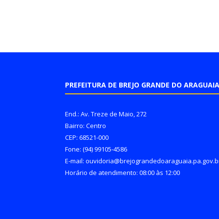
PREFEITURA DE BREJO GRANDE DO ARAGUAI
End.: Av. Treze de Maio, 272
Bairro: Centro
CEP: 68521-000
Fone: (94) 99105-4586
E-mail: ouvidoria@brejograndedoaraguaia.pa.gov.b
Horário de atendimento: 08:00 às 12:00