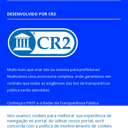
DESENVOLVIDO POR CR2
Muito mais que
criar site
ou
sistema para prefeituras
!
Realizamos uma
assessoria
completa, onde garantimos em
contrato que todas as exigências das
leis de transparência
pública
serão atendidas.
Conheça o
PNTP
e o
Radar da Transparência Pública
Nós usamos cookies para melhorar sua experiência de
navegação no portal. Ao utilizar nosso portal, você
concorda com a política de monitoramento de cookies.