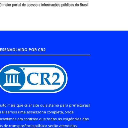
ESENVOLVIDO POR CR2
uito mais que
criar site
ou
sistema para prefeituras
!
ealizamos uma
assessoria
completa, onde
arantimos em contrato que todas as exigências das
eis de transparência pública
serão atendidas.