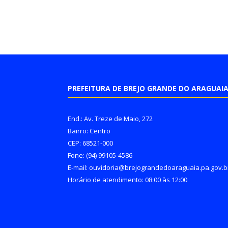
PREFEITURA DE BREJO GRANDE DO ARAGUAI
End.: Av. Treze de Maio, 272
Bairro: Centro
CEP: 68521-000
Fone: (94) 99105-4586
E-mail: ouvidoria@brejograndedoaraguaia.pa.gov.b
Horário de atendimento: 08:00 às 12:00