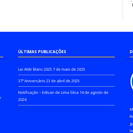
A
ÚLTIMAS PUBLICAÇÕES
D
Lei Aldir Blanc 2025
7 de maio de 2025
37º Aniversário
23 de abril de 2025
Notificação – Edivan de Lima Silva
14 de agosto de
r
2024
M
R
g
l