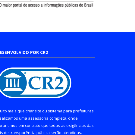
ESENVOLVIDO POR CR2
uito mais que
criar site
ou
sistema para prefeituras
!
ealizamos uma
assessoria
completa, onde
arantimos em contrato que todas as exigências das
eis de transparência pública
serão atendidas.