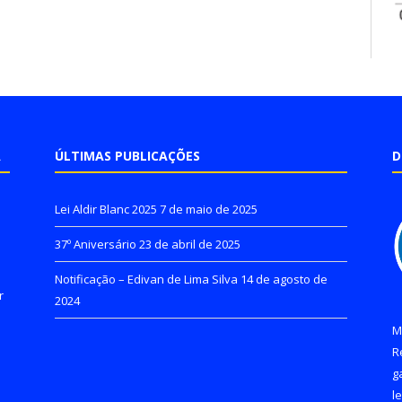
A
ÚLTIMAS PUBLICAÇÕES
D
Lei Aldir Blanc 2025
7 de maio de 2025
37º Aniversário
23 de abril de 2025
Notificação – Edivan de Lima Silva
14 de agosto de
r
2024
M
R
g
l