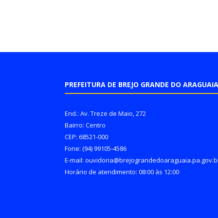
PREFEITURA DE BREJO GRANDE DO ARAGUAI
End.: Av. Treze de Maio, 272
Bairro: Centro
CEP: 68521-000
Fone: (94) 99105-4586
E-mail: ouvidoria@brejograndedoaraguaia.pa.gov.b
Horário de atendimento: 08:00 às 12:00