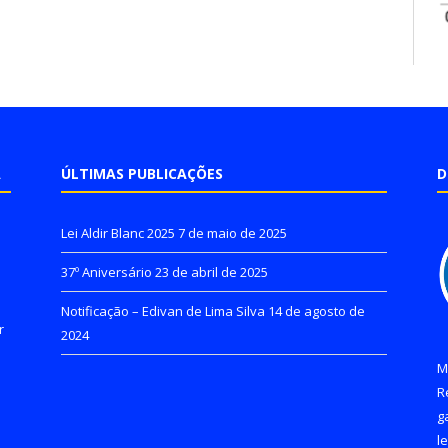
A
ÚLTIMAS PUBLICAÇÕES
D
Lei Aldir Blanc 2025
7 de maio de 2025
37º Aniversário
23 de abril de 2025
Notificação – Edivan de Lima Silva
14 de agosto de
r
2024
M
R
g
l