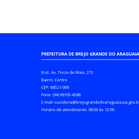
PREFEITURA DE BREJO GRANDE DO ARAGUAI
End.: Av. Treze de Maio, 272
Bairro: Centro
CEP: 68521-000
Fone: (94) 99105-4586
E-mail: ouvidoria@brejograndedoaraguaia.pa.gov.b
Horário de atendimento: 08:00 às 12:00