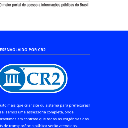
ESENVOLVIDO POR CR2
uito mais que
criar site
ou
sistema para prefeituras
!
ealizamos uma
assessoria
completa, onde
arantimos em contrato que todas as exigências das
eis de transparência pública
serão atendidas.