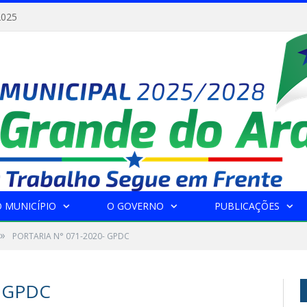
2025
 MUNICÍPIO
O GOVERNO
PUBLICAÇÕES
»
PORTARIA N° 071-2020- GPDC
- GPDC