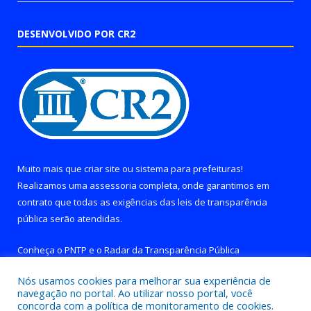
DESENVOLVIDO POR CR2
Muito mais que
criar site
ou
sistema para prefeituras
!
Realizamos uma
assessoria
completa, onde garantimos em
contrato que todas as exigências das
leis de transparência
pública
serão atendidas.
Conheça o
PNTP
e o
Radar da Transparência Pública
Nós usamos cookies para melhorar sua experiência de
navegação no portal. Ao utilizar nosso portal, você
concorda com a política de monitoramento de cookies.