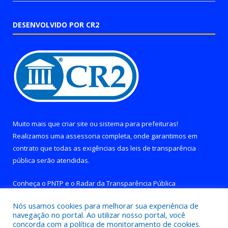
DESENVOLVIDO POR CR2
Muito mais que
criar site
ou
sistema para prefeituras
!
Realizamos uma
assessoria
completa, onde garantimos em
contrato que todas as exigências das
leis de transparência
pública
serão atendidas.
Conheça o
PNTP
e o
Radar da Transparência Pública
Nós usamos cookies para melhorar sua experiência de
navegação no portal. Ao utilizar nosso portal, você
concorda com a política de monitoramento de cookies.