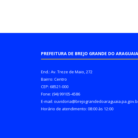
PREFEITURA DE BREJO GRANDE DO ARAGUAI
End.: Av. Treze de Maio, 272
Bairro: Centro
CEP: 68521-000
Fone: (94) 99105-4586
E-mail: ouvidoria@brejograndedoaraguaia.pa.gov.b
Horário de atendimento: 08:00 às 12:00