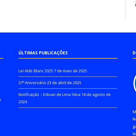
A
ÚLTIMAS PUBLICAÇÕES
D
Lei Aldir Blanc 2025
7 de maio de 2025
37º Aniversário
23 de abril de 2025
Notificação – Edivan de Lima Silva
14 de agosto de
r
2024
M
R
g
l