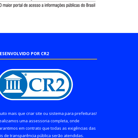
ESENVOLVIDO POR CR2
uito mais que
criar site
ou
sistema para prefeituras
!
ealizamos uma
assessoria
completa, onde
arantimos em contrato que todas as exigências das
eis de transparência pública
serão atendidas.