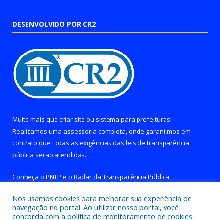
DESENVOLVIDO POR CR2
Muito mais que
criar site
ou
sistema para prefeituras
!
Realizamos uma
assessoria
completa, onde garantimos em
contrato que todas as exigências das
leis de transparência
pública
serão atendidas.
Conheça o
PNTP
e o
Radar da Transparência Pública
Nós usamos cookies para melhorar sua experiência de
navegação no portal. Ao utilizar nosso portal, você
concorda com a política de monitoramento de cookies.