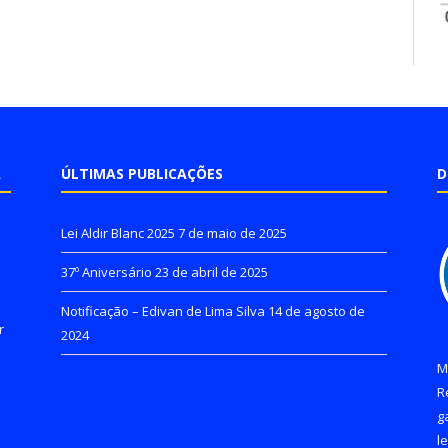
A
ÚLTIMAS PUBLICAÇÕES
D
Lei Aldir Blanc 2025
7 de maio de 2025
37º Aniversário
23 de abril de 2025
Notificação – Edivan de Lima Silva
14 de agosto de
r
2024
M
R
g
l