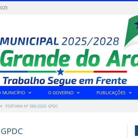
2025
 MUNICÍPIO
O GOVERNO
PUBLICAÇÕES
»
PORTARIA N° 080-2020- GPDC
- GPDC