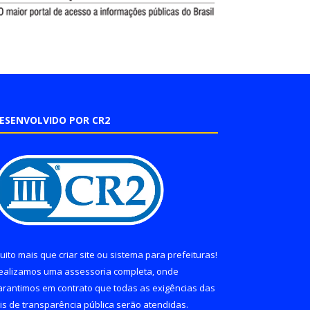
ESENVOLVIDO POR CR2
uito mais que
criar site
ou
sistema para prefeituras
!
ealizamos uma
assessoria
completa, onde
arantimos em contrato que todas as exigências das
eis de transparência pública
serão atendidas.