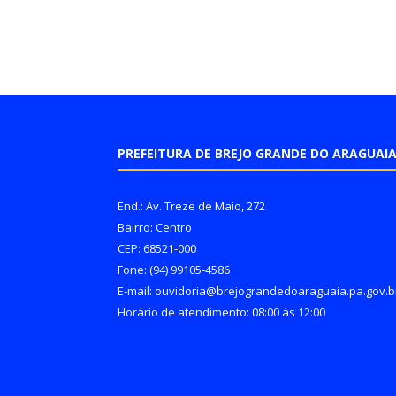
PREFEITURA DE BREJO GRANDE DO ARAGUAI
End.: Av. Treze de Maio, 272
Bairro: Centro
CEP: 68521-000
Fone: (94) 99105-4586
E-mail: ouvidoria@brejograndedoaraguaia.pa.gov.b
Horário de atendimento: 08:00 às 12:00