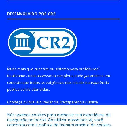
DESENVOLVIDO POR CR2
Muito mais que
criar site
ou
sistema para prefeituras
!
Realizamos uma
assessoria
completa, onde garantimos em
contrato que todas as exigências das
leis de transparência
pública
serão atendidas.
Conheça o
PNTP
e o
Radar da Transparência Pública
Nós usamos cookies para melhorar sua experiência de
navegação no portal. Ao utilizar nosso portal, você
concorda com a política de monitoramento de cookies.