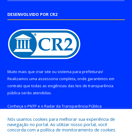
DESENVOLVIDO POR CR2
Muito mais que
criar site
ou
sistema para prefeituras
!
Realizamos uma
assessoria
completa, onde garantimos em
contrato que todas as exigências das
leis de transparência
pública
serão atendidas.
Conheça o
PNTP
e o
Radar da Transparência Pública
Nós usamos cookies para melhorar sua experiência de
navegação no portal. Ao utilizar nosso portal, você
concorda com a política de monitoramento de cookies.