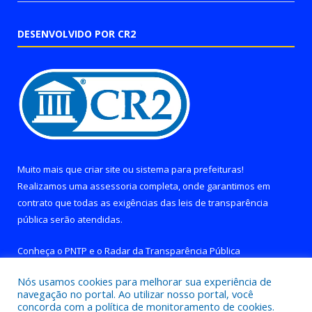
DESENVOLVIDO POR CR2
Muito mais que
criar site
ou
sistema para prefeituras
!
Realizamos uma
assessoria
completa, onde garantimos em
contrato que todas as exigências das
leis de transparência
pública
serão atendidas.
Conheça o
PNTP
e o
Radar da Transparência Pública
Nós usamos cookies para melhorar sua experiência de
navegação no portal. Ao utilizar nosso portal, você
concorda com a política de monitoramento de cookies.