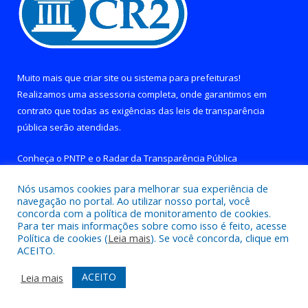
Muito mais que
criar site
ou
sistema para prefeituras
!
Realizamos uma
assessoria
completa, onde garantimos em
contrato que todas as exigências das
leis de transparência
pública
serão atendidas.
Conheça o
PNTP
e o
Radar da Transparência Pública
Nós usamos cookies para melhorar sua experiência de
navegação no portal. Ao utilizar nosso portal, você
concorda com a política de monitoramento de cookies.
Para ter mais informações sobre como isso é feito, acesse
Todos os direitos reservados a Prefeitura de Brejo Grande do
Política de cookies (
Leia mais
). Se você concorda, clique em
Araguaia.
ACEITO.
Mapa do Site
Acessar Área Administrativa
ACEITO
Leia mais
Acessar Webmail