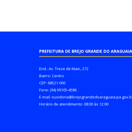
PREFEITURA DE BREJO GRANDE DO ARAGUAI
End.: Av. Treze de Maio, 272
Bairro: Centro
CEP: 68521-000
Fone: (94) 99105-4586
E-mail: ouvidoria@brejograndedoaraguaia.pa.gov.b
Horário de atendimento: 08:00 às 12:00