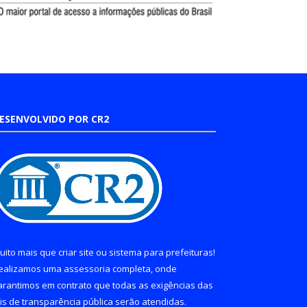
ESENVOLVIDO POR CR2
uito mais que
criar site
ou
sistema para prefeituras
!
ealizamos uma
assessoria
completa, onde
arantimos em contrato que todas as exigências das
eis de transparência pública
serão atendidas.