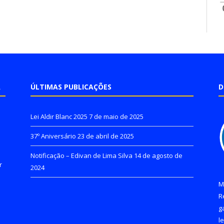
A
ÚLTIMAS PUBLICAÇÕES
D
Lei Aldir Blanc 2025
7 de maio de 2025
37º Aniversário
23 de abril de 2025
Notificação – Edivan de Lima Silva
14 de agosto de
r
2024
M
R
g
l