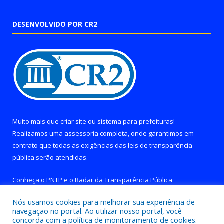
DESENVOLVIDO POR CR2
Muito mais que
criar site
ou
sistema para prefeituras
!
Realizamos uma
assessoria
completa, onde garantimos em
contrato que todas as exigências das
leis de transparência
pública
serão atendidas.
Conheça o
PNTP
e o
Radar da Transparência Pública
Nós usamos cookies para melhorar sua experiência de
navegação no portal. Ao utilizar nosso portal, você
concorda com a política de monitoramento de cookies.