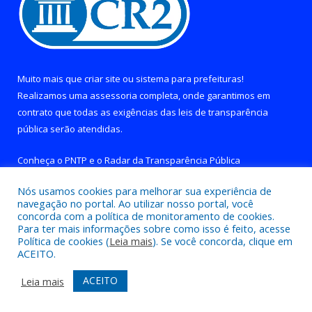
Muito mais que
criar site
ou
sistema para prefeituras
!
Realizamos uma
assessoria
completa, onde garantimos em
contrato que todas as exigências das
leis de transparência
pública
serão atendidas.
Conheça o
PNTP
e o
Radar da Transparência Pública
Nós usamos cookies para melhorar sua experiência de
navegação no portal. Ao utilizar nosso portal, você
concorda com a política de monitoramento de cookies.
Para ter mais informações sobre como isso é feito, acesse
Todos os direitos reservados a Prefeitura de Brejo Grande do
Política de cookies (
Leia mais
). Se você concorda, clique em
Araguaia.
ACEITO.
Mapa do Site
Acessar Área Administrativa
ACEITO
Leia mais
Acessar Webmail