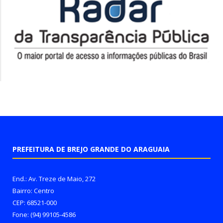
PREFEITURA DE BREJO GRANDE DO ARAGUAIA
End.: Av. Treze de Maio, 272
Bairro: Centro
CEP: 68521-000
Fone: (94) 99105-4586