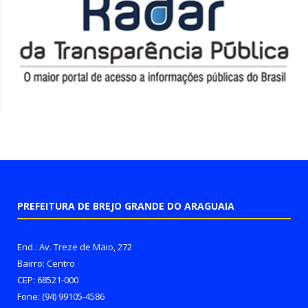
PREFEITURA DE BREJO GRANDE DO ARAGUAIA
End.: Av. Treze de Maio, 272
Bairro: Centro
CEP: 68521-000
Fone: (94) 99105-4586