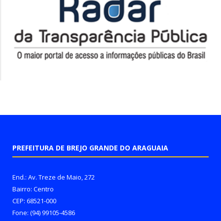
PREFEITURA DE BREJO GRANDE DO ARAGUAIA
End.: Av. Treze de Maio, 272
Bairro: Centro
CEP: 68521-000
Fone: (94) 99105-4586