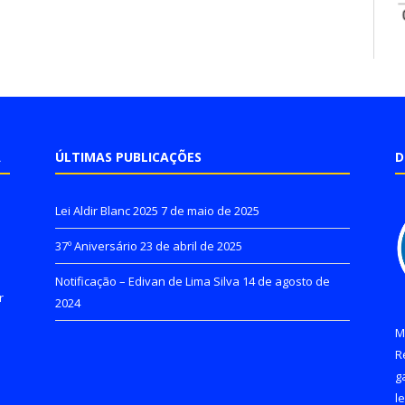
A
ÚLTIMAS PUBLICAÇÕES
D
Lei Aldir Blanc 2025
7 de maio de 2025
37º Aniversário
23 de abril de 2025
Notificação – Edivan de Lima Silva
14 de agosto de
r
2024
M
R
g
l