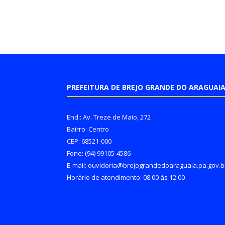
PREFEITURA DE BREJO GRANDE DO ARAGUAI
End.: Av. Treze de Maio, 272
Bairro: Centro
CEP: 68521-000
Fone: (94) 99105-4586
E-mail: ouvidoria@brejograndedoaraguaia.pa.gov.b
Horário de atendimento: 08:00 às 12:00