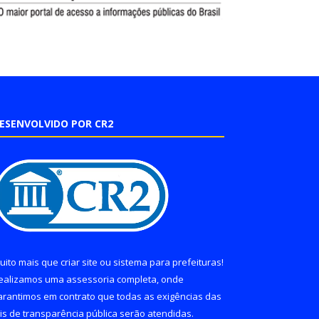
ESENVOLVIDO POR CR2
uito mais que
criar site
ou
sistema para prefeituras
!
ealizamos uma
assessoria
completa, onde
arantimos em contrato que todas as exigências das
eis de transparência pública
serão atendidas.