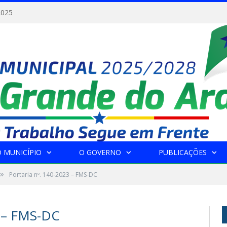
2025
 MUNICÍPIO
O GOVERNO
PUBLICAÇÕES
»
Portaria nº. 140-2023 – FMS-DC
 – FMS-DC