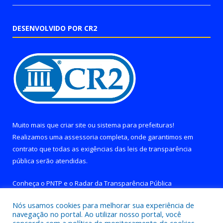
DESENVOLVIDO POR CR2
Muito mais que
criar site
ou
sistema para prefeituras
!
Realizamos uma
assessoria
completa, onde garantimos em
contrato que todas as exigências das
leis de transparência
pública
serão atendidas.
Conheça o
PNTP
e o
Radar da Transparência Pública
Nós usamos cookies para melhorar sua experiência de
navegação no portal. Ao utilizar nosso portal, você