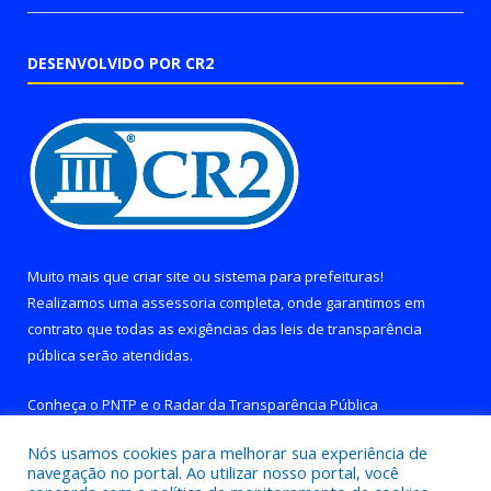
DESENVOLVIDO POR CR2
Muito mais que
criar site
ou
sistema para prefeituras
!
Realizamos uma
assessoria
completa, onde garantimos em
contrato que todas as exigências das
leis de transparência
pública
serão atendidas.
Conheça o
PNTP
e o
Radar da Transparência Pública
Nós usamos cookies para melhorar sua experiência de
navegação no portal. Ao utilizar nosso portal, você