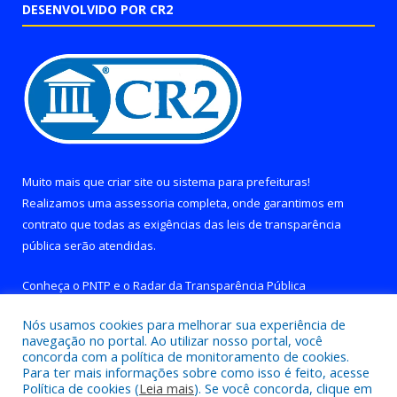
DESENVOLVIDO POR CR2
Muito mais que
criar site
ou
sistema para prefeituras
!
Realizamos uma
assessoria
completa, onde garantimos em
contrato que todas as exigências das
leis de transparência
pública
serão atendidas.
Conheça o
PNTP
e o
Radar da Transparência Pública
Nós usamos cookies para melhorar sua experiência de
navegação no portal. Ao utilizar nosso portal, você
concorda com a política de monitoramento de cookies.
Para ter mais informações sobre como isso é feito, acesse
Todos os direitos reservados a Prefeitura de Brejo Grande do
Política de cookies (
Leia mais
). Se você concorda, clique em
Araguaia.