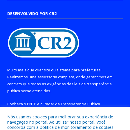
DESENVOLVIDO POR CR2
Muito mais que
criar site
ou
sistema para prefeituras
!
Realizamos uma
assessoria
completa, onde garantimos em
contrato que todas as exigências das
leis de transparência
pública
serão atendidas.
Conheça o
PNTP
e o
Radar da Transparência Pública
Nós usamos cookies para melhorar sua experiência de
navegação no portal. Ao utilizar nosso portal, você
concorda com a política de monitoramento de cookies.