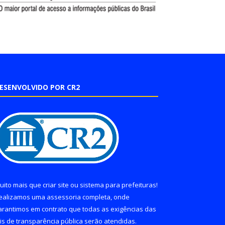
ESENVOLVIDO POR CR2
uito mais que
criar site
ou
sistema para prefeituras
!
ealizamos uma
assessoria
completa, onde
arantimos em contrato que todas as exigências das
eis de transparência pública
serão atendidas.