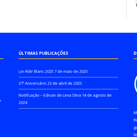
A
ÚLTIMAS PUBLICAÇÕES
D
Lei Aldir Blanc 2025
7 de maio de 2025
37º Aniversário
23 de abril de 2025
Notificação – Edivan de Lima Silva
14 de agosto de
r
2024
M
R
g
l