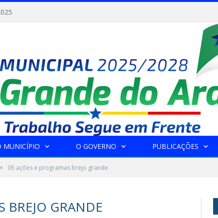
2025
 MUNICÍPIO
O GOVERNO
PUBLICAÇÕES
»
05 ações e programas brejo grande
S BREJO GRANDE