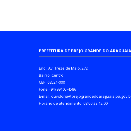
PREFEITURA DE BREJO GRANDE DO ARAGUAI
End.: Av. Treze de Maio, 272
Bairro: Centro
CEP: 68521-000
Fone: (94) 99105-4586
E-mail: ouvidoria@brejograndedoaraguaia.pa.gov.b
Horário de atendimento: 08:00 às 12:00