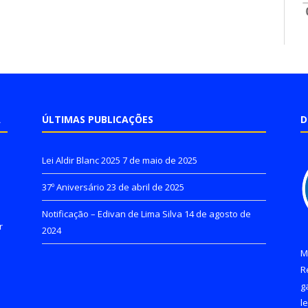
A
ÚLTIMAS PUBLICAÇÕES
D
Lei Aldir Blanc 2025
7 de maio de 2025
37º Aniversário
23 de abril de 2025
Notificação – Edivan de Lima Silva
14 de agosto de
r
2024
M
R
g
l