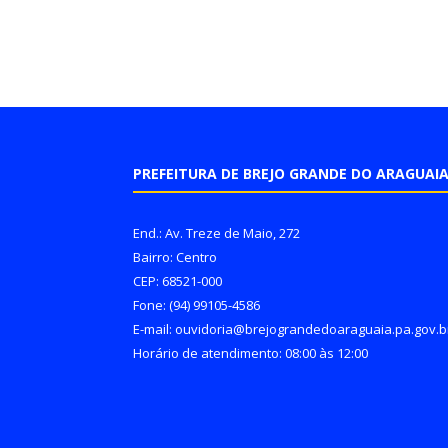
PREFEITURA DE BREJO GRANDE DO ARAGUAI
End.: Av. Treze de Maio, 272
Bairro: Centro
CEP: 68521-000
Fone: (94) 99105-4586
E-mail: ouvidoria@brejograndedoaraguaia.pa.gov.b
Horário de atendimento: 08:00 às 12:00