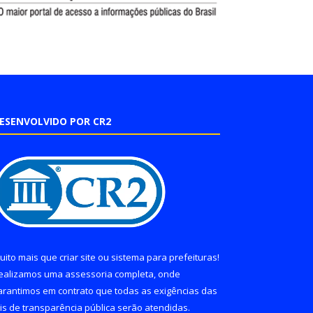
ESENVOLVIDO POR CR2
uito mais que
criar site
ou
sistema para prefeituras
!
ealizamos uma
assessoria
completa, onde
arantimos em contrato que todas as exigências das
eis de transparência pública
serão atendidas.