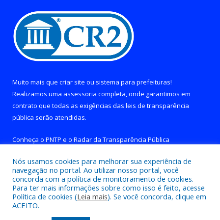
Muito mais que
criar site
ou
sistema para prefeituras
!
Realizamos uma
assessoria
completa, onde garantimos em
contrato que todas as exigências das
leis de transparência
pública
serão atendidas.
Conheça o
PNTP
e o
Radar da Transparência Pública
Nós usamos cookies para melhorar sua experiência de
navegação no portal. Ao utilizar nosso portal, você
concorda com a política de monitoramento de cookies.
Para ter mais informações sobre como isso é feito, acesse
Todos os direitos reservados a Prefeitura de Brejo Grande do
Política de cookies (
Leia mais
). Se você concorda, clique em
Araguaia.
ACEITO.