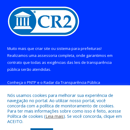
Muito mais que
criar site
ou
sistema para prefeituras
!
Realizamos uma
assessoria
completa, onde garantimos em
contrato que todas as exigências das
leis de transparência
pública
serão atendidas.
Conheça o
PNTP
e o
Radar da Transparência Pública
Nós usamos cookies para melhorar sua experiência de
navegação no portal. Ao utilizar nosso portal, você
concorda com a política de monitoramento de cookies.
Para ter mais informações sobre como isso é feito, acesse
Todos os direitos reservados a Prefeitura de Brejo Grande do
Política de cookies (
Leia mais
). Se você concorda, clique em
Araguaia.
ACEITO.