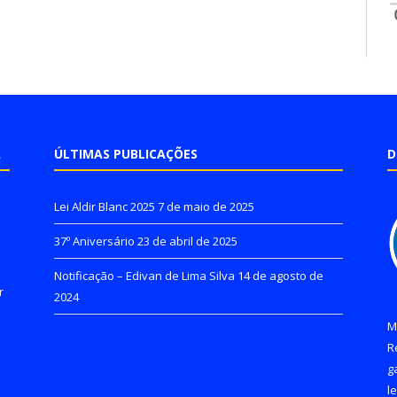
A
ÚLTIMAS PUBLICAÇÕES
D
Lei Aldir Blanc 2025
7 de maio de 2025
37º Aniversário
23 de abril de 2025
Notificação – Edivan de Lima Silva
14 de agosto de
r
2024
M
R
g
l