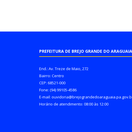
PREFEITURA DE BREJO GRANDE DO ARAGUAI
End.: Av. Treze de Maio, 272
Bairro: Centro
CEP: 68521-000
Fone: (94) 99105-4586
E-mail: ouvidoria@brejograndedoaraguaia.pa.gov.b
Horário de atendimento: 08:00 às 12:00