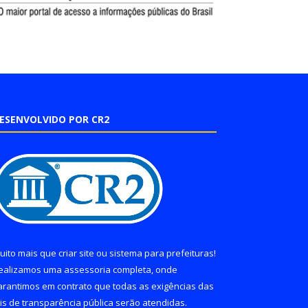
ESENVOLVIDO POR CR2
uito mais que
criar site
ou
sistema para prefeituras
!
ealizamos uma
assessoria
completa, onde
arantimos em contrato que todas as exigências das
eis de transparência pública
serão atendidas.