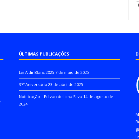
A
ÚLTIMAS PUBLICAÇÕES
D
Lei Aldir Blanc 2025
7 de maio de 2025
37º Aniversário
23 de abril de 2025
Notificação – Edivan de Lima Silva
14 de agosto de
r
2024
M
R
g
l