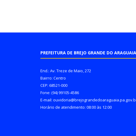
PREFEITURA DE BREJO GRANDE DO ARAGUAI
End.: Av. Treze de Maio, 272
Bairro: Centro
CEP: 68521-000
Fone: (94) 99105-4586
E-mail: ouvidoria@brejograndedoaraguaia.pa.gov.b
Horário de atendimento: 08:00 às 12:00