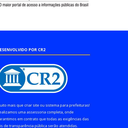
ESENVOLVIDO POR CR2
uito mais que
criar site
ou
sistema para prefeituras
!
ealizamos uma
assessoria
completa, onde
arantimos em contrato que todas as exigências das
eis de transparência pública
serão atendidas.