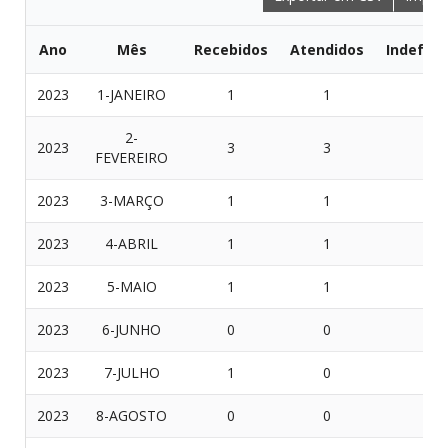
Ano
Mês
Recebidos
Atendidos
Indeferi
2023
1-JANEIRO
1
1
0
2-
2023
3
3
0
FEVEREIRO
2023
3-MARÇO
1
1
0
2023
4-ABRIL
1
1
0
2023
5-MAIO
1
1
0
2023
6-JUNHO
0
0
0
2023
7-JULHO
1
0
1
2023
8-AGOSTO
0
0
0