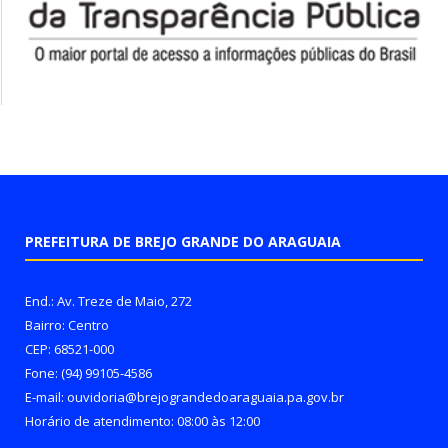
PREFEITURA DE BREJO GRANDE DO ARAGUAIA
End.: Av. Treze de Maio, 272
Bairro: Centro
CEP: 68521-000
Fone: (94) 99105-4586
E-mail: ouvidoria@brejograndedoaraguaia.pa.gov.br
Horário de atendimento: 08:00 às 12:00