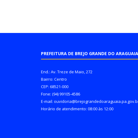
PREFEITURA DE BREJO GRANDE DO ARAGUAI
End.: Av. Treze de Maio, 272
Bairro: Centro
CEP: 68521-000
Fone: (94) 99105-4586
E-mail: ouvidoria@brejograndedoaraguaia.pa.gov.b
Horário de atendimento: 08:00 às 12:00