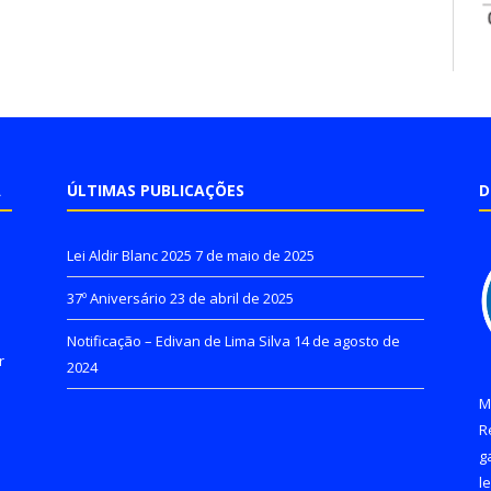
A
ÚLTIMAS PUBLICAÇÕES
D
Lei Aldir Blanc 2025
7 de maio de 2025
37º Aniversário
23 de abril de 2025
Notificação – Edivan de Lima Silva
14 de agosto de
r
2024
M
R
g
l