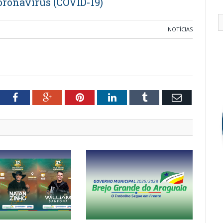
ronavírus (COVID-19)
NOTÍCIAS
tter
Facebook
Google+
Pinterest
LinkedIn
Tumblr
Email