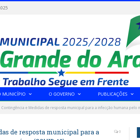
2025
 MUNICÍPIO
O GOVERNO
PUBLICAÇÕES
 Contingência e Medidas de resposta municipal para a infecção humana pelo 
as de resposta municipal para a
0