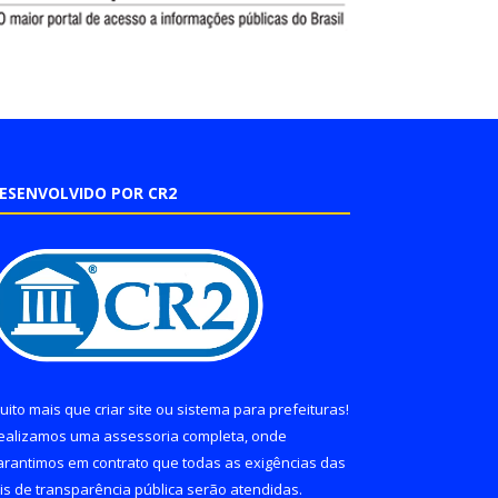
ESENVOLVIDO POR CR2
uito mais que
criar site
ou
sistema para prefeituras
!
ealizamos uma
assessoria
completa, onde
arantimos em contrato que todas as exigências das
eis de transparência pública
serão atendidas.