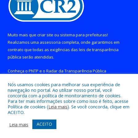
Muito mais que
criar site
ou
sistema para prefeituras
!
Realizamos uma
assessoria
completa, onde garantimos em
contrato que todas as exigências das
leis de transparência
pública
serão atendidas.
Conheça o
PNTP
e o
Radar da Transparência Pública
Nós usamos cookies para melhorar sua experiência de
navegação no portal. Ao utilizar nosso portal, você
concorda com a política de monitoramento de cookies.
Para ter mais informações sobre como isso é feito, acesse
Todos os direitos reservados a Prefeitura de Brejo Grande do
Política de cookies (
Leia mais
). Se você concorda, clique em
Araguaia.
ACEITO.
Mapa do Site
Acessar Área Administrativa
ACEITO
Leia mais
Acessar Webmail